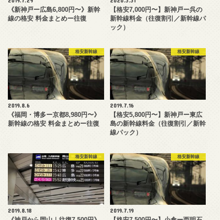
《新神戸ー広島6,800円〜》新幹
【格安7,000円〜】新神戸ー呉の
線の格安 料金まとめー往復
新幹線料金（往復割引／新幹線パ
ック）
格安新幹線
格安新幹線
2019.8.6
2019.7.16
《福岡・博多ー京都8,980円〜》
【格安5,800円〜】新神戸ー東広
新幹線の格安 料金まとめー往復
島の新幹線料金（往復割引／新幹
線パック）
格安新幹線
格安新幹線
2019.8.18
2019.7.19