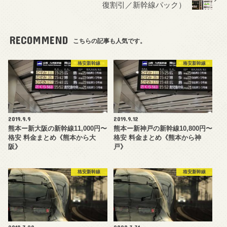
復割引／新幹線パック）
RECOMMEND
こちらの記事も人気です。
格安新幹線
格安新幹線
2019.9.9
2019.9.12
熊本ー新大阪の新幹線11,000円〜
熊本ー新神戸の新幹線10,800円〜
格安 料金まとめ《熊本から大
格安 料金まとめ《熊本から神
阪》
戸》
格安新幹線
格安新幹線
2019.7.29
2020.3.31