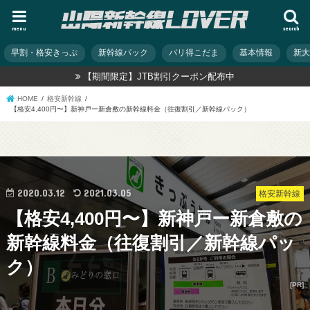
menu
search
早割・格安きっぷ
新幹線パック
バリ得こだま
基本情報
新
【期間限定】JTB割引クーポン配布中
HOME
格安新幹線
【格安4,400円〜】新神戸ー新倉敷の新幹線料金（往復割引／新幹線パック）
2020.03.12
2021.03.05
格安新幹線
【格安4,400円〜】新神戸ー新倉敷の
新幹線料金（往復割引／新幹線パッ
ク）