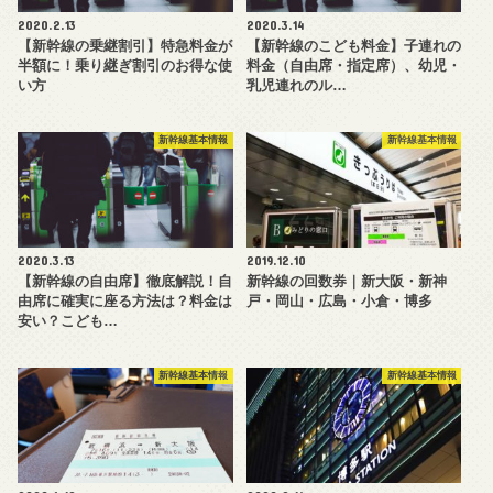
2020.2.13
2020.3.14
【新幹線の乗継割引】特急料金が
【新幹線のこども料金】子連れの
半額に！乗り継ぎ割引のお得な使
料金（自由席・指定席）、幼児・
い方
乳児連れのル…
新幹線基本情報
新幹線基本情報
2020.3.13
2019.12.10
【新幹線の自由席】徹底解説！自
新幹線の回数券｜新大阪・新神
由席に確実に座る方法は？料金は
戸・岡山・広島・小倉・博多
安い？こども…
新幹線基本情報
新幹線基本情報