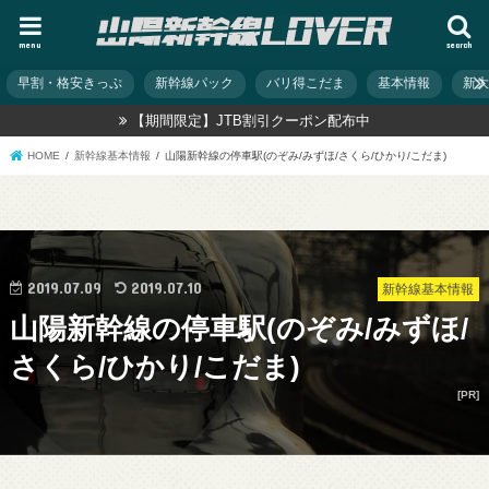
menu
search
早割・格安きっぷ
新幹線パック
バリ得こだま
基本情報
新
【期間限定】JTB割引クーポン配布中
HOME
新幹線基本情報
山陽新幹線の停車駅(のぞみ/みずほ/さくら/ひかり/こだま)
2019.07.09
2019.07.10
新幹線基本情報
山陽新幹線の停車駅(のぞみ/みずほ/
さくら/ひかり/こだま)