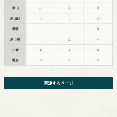
徳山
△
△
○
新山口
○
○
○
厚狭
○
新下関
△
○
小倉
○
○
○
博多
○
○
○
関連するページ