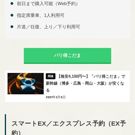
前日まで購入可能（Web予約）
指定席乗車、1人利用可
片道／往復、上り／下り利用可
バリ得こだま
【格安4,100円〜】「バリ得こだま」で
新幹線（博多・広島・岡山・大阪）が安くな
る
2021年3月5日
スマートEX／エクスプレス予約（EX予
約）