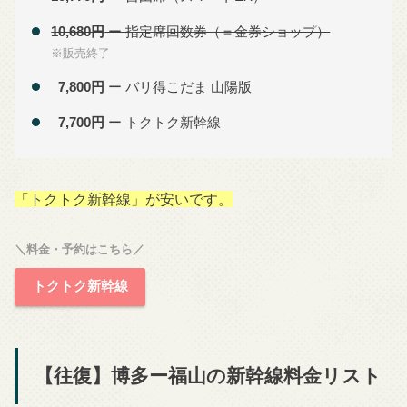
10,680円
ー 指定席回数券（＝金券ショップ）
※販売終了
7,800円
ー バリ得こだま 山陽版
7,700円
ー トクトク新幹線
「トクトク新幹線」が安いです。
＼料金・予約はこちら／
トクトク新幹線
【往復】博多ー福山の新幹線料金リスト