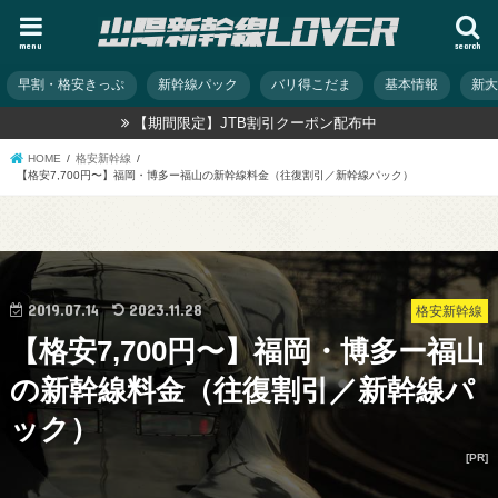
menu
search
早割・格安きっぷ
新幹線パック
バリ得こだま
基本情報
新
【期間限定】JTB割引クーポン配布中
HOME
格安新幹線
【格安7,700円〜】福岡・博多ー福山の新幹線料金（往復割引／新幹線パック）
2019.07.14
2023.11.28
格安新幹線
【格安7,700円〜】福岡・博多ー福山
の新幹線料金（往復割引／新幹線パ
ック）