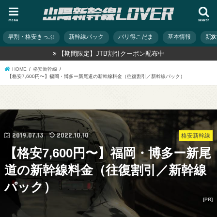
menu
search
早割・格安きっぷ
新幹線パック
バリ得こだま
基本情報
新
【期間限定】JTB割引クーポン配布中
HOME
格安新幹線
【格安7,600円〜】福岡・博多ー新尾道の新幹線料金（往復割引／新幹線パック）
2019.07.13
2022.10.10
格安新幹線
【格安7,600円〜】福岡・博多ー新尾
道の新幹線料金（往復割引／新幹線
パック）