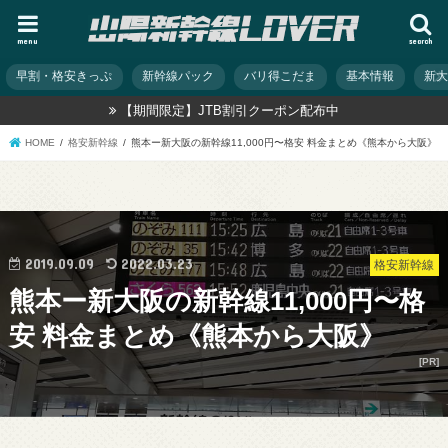
menu
search
早割・格安きっぷ
新幹線パック
バリ得こだま
基本情報
新
【期間限定】JTB割引クーポン配布中
HOME
格安新幹線
熊本ー新大阪の新幹線11,000円〜格安 料金まとめ《熊本から大阪》
2019.09.09
2022.03.23
格安新幹線
熊本ー新大阪の新幹線11,000円〜格
安 料金まとめ《熊本から大阪》