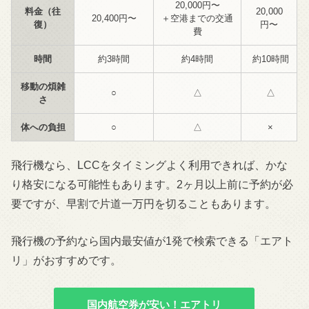
20,000円〜
料金（往
20,000
20,400円〜
＋空港までの交通
復）
円〜
費
時間
約3時間
約4時間
約10時間
移動の煩雑
○
△
△
さ
体への負担
○
△
×
飛行機なら、LCCをタイミングよく利用できれば、かな
り格安になる可能性もあります。2ヶ月以上前に予約が必
要ですが、早割で片道一万円を切ることもあります。
飛行機の予約なら国内最安値が1発で検索できる「エアト
リ」がおすすめです。
国内航空券が安い！エアトリ