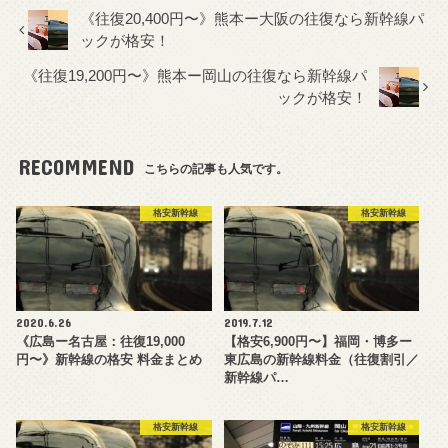
《往復20,400円〜》熊本ー大阪の往復なら新幹線パ
ックが格安！
《往復19,200円〜》熊本ー岡山の往復なら新幹線パ
ックが格安！
RECOMMEND
こちらの記事も人気です。
格安新幹線
格安新幹線
2020.6.26
2019.7.12
《広島ー名古屋：往復19,000
【格安6,900円〜】福岡・博多ー
円〜》新幹線の格安 料金まとめ
東広島の新幹線料金（往復割引／
新幹線パ…
格安新幹線
格安新幹線