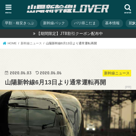
menu
search
早割・格安きっぷ
新幹線パック
バリ得こだま
基本情報
新
【期間限定】JTB割引クーポン配布中
HOME
新幹線ニュース
山陽新幹線6月13日より通常運転再開
2020.06.03
2020.06.06
新幹線ニュース
山陽新幹線6月13日より通常運転再開