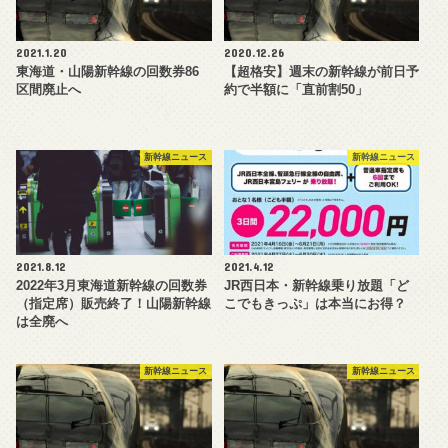
2021.1.20
2020.12.26
東海道・山陽新幹線の回数券86
【超格安】週末の新幹線が前日予
区間廃止へ
約で半額に「直前割50」
新幹線ニュース
新幹線ニュース
2021.8.12
2021.4.12
2022年3月東海道新幹線の回数券
JR西日本・新幹線乗り放題「ど
（指定席）販売終了！山陽新幹線
こでもきっぷ」は本当にお得？
は全廃へ
新幹線ニュース
新幹線ニュース