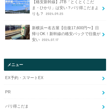
【格安新幹線】JTB「とくとくこだ
ま・ひかり」は安い？バリ得こだまよ
りも？
2024.09.25
新横浜ー名古屋【往復17,600円〜】日
帰りOK！新幹線の格安パックで往復が
安い
2024.07.17
メニュー
EX予約・スマートEX
PR
バリ得こだま