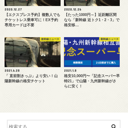
2020.12.27
2020.12.26
【エクスプレス予約】複数人でも
【たった1000円～】近距離区間
チケットレス乗車可に！EX予約
なら「新幹線 近トク1・2・3」で
専用カードは不要
格安移…
新幹線ニュース
新幹線ニュース
2021.6.28
2021.1.8
「 直前割きっぷ」より安い！山
格安10,000円〜「記念スーパー早
陽新幹線の格安チケット
特21」で山陽・九州新幹線がさ
らに安く！