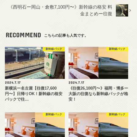
《西明石ー岡山・倉敷7,100円〜》新幹線の格安 料
金まとめー往復
RECOMMEND
こちらの記事も人気です。
新幹線パック
新幹線パック
2024.7.17
2024.7.17
新横浜ー名古屋【往復17,600
《往復26,100円〜》福岡・博多ー
円〜】日帰りOK！新幹線の格安
大阪の往復なら新幹線パックが格
パックで往…
安！
新幹線パック
新幹線パック