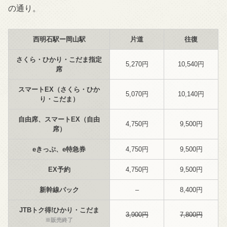
の通り。
西明石駅ー岡山駅
片道
往復
さくら・ひかり・こだま指定
5,270円
10,540円
席
スマートEX（さくら・ひか
5,070円
10,140円
り・こだま）
自由席、スマートEX（自由
4,750円
9,500円
席）
eきっぷ、e特急券
4,750円
9,500円
EX予約
4,750円
9,500円
新幹線パック
–
8,400円
JTBトク得!ひかり・こだま
3,900円
7,800円
※販売終了