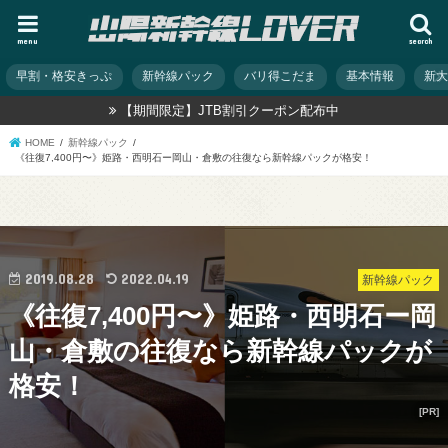
menu
search
早割・格安きっぷ
新幹線パック
バリ得こだま
基本情報
新
【期間限定】JTB割引クーポン配布中
HOME
新幹線パック
《往復7,400円〜》姫路・西明石ー岡山・倉敷の往復なら新幹線パックが格安！
2019.08.28
2022.04.19
新幹線パック
《往復7,400円〜》姫路・西明石ー岡
山・倉敷の往復なら新幹線パックが
格安！