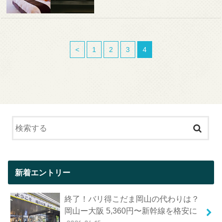
<
1
2
3
4
新着エントリー
終了！バリ得こだま岡山の代わりは？
岡山ー大阪 5,360円〜新幹線を格安に