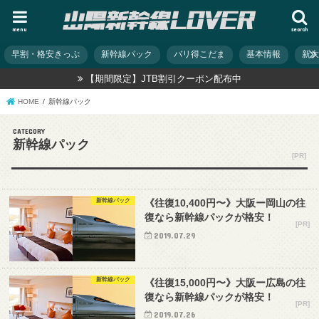
menu
search
早割・格安きっぷ
新幹線パック
バリ得こだま
基本情報
新
【期間限定】JTB割引クーポン配布中
HOME
新幹線パック
新幹線パック
新幹線パック
《往復10,400円〜》大阪ー岡山の往
復なら新幹線パックが格安！
2019.07.29
新幹線パック
《往復15,000円〜》大阪ー広島の往
復なら新幹線パックが格安！
2019.07.26